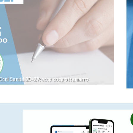
i Ccnl Sanità 25-27: ecco cosa otteniamo