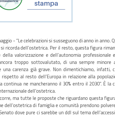
ggio - “Le celebrazioni si susseguono di anno in anno. Qua
i si ricorda dell’ostetrica. Per il resto, questa figura r
e della valorizzazione e dell’autonomia professionale 
 ancora troppo sottovalutato, di una sempre minore att
e una carenza già grave. Non dimentichiamo, infatti, ch
 rispetto al resto dell’Europa in relazione alla popola
a continua ne mancheranno il 30% entro il 2030”. È la c
nternazionale dell’ostetrica.
corre, ma tutte le proposte che riguardano questa figura 
one dell’ostetrica di famiglia e comunità prendono polver
Senato dove pure ci sarebbe un ddl sul tema dell’accessibi