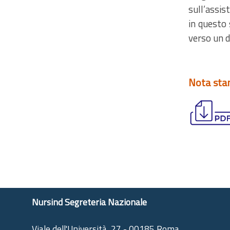
sull’assis
in questo 
verso un d
Nota st
Nursind Segreteria Nazionale
Viale dell'Università, 27 - 00185 Roma