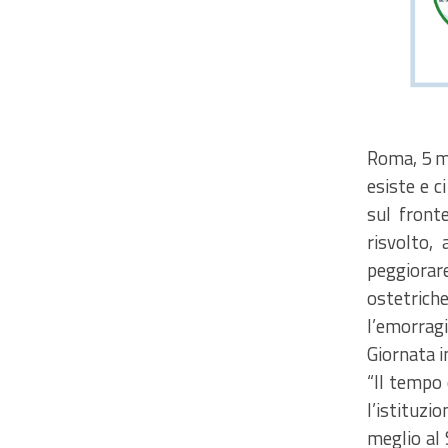
Roma, 5 ma
esiste e c
sul front
risvolto,
peggiorar
ostetriche
l’emorragi
Giornata i
“Il tempo 
l’istituzi
meglio al 