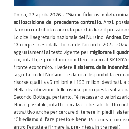
Roma, 22 aprile 2026 - “
Siamo fiduciosi e determinat
sottoscrizione del precedente contratto
. Anzi, poss
dare un contributo concreto per chiudere il prossimo Cc
Lo dice il segretario nazionale del Nursind,
Andrea Bo
“A cinque mesi dalla firma dell’accordo 2022-2024,
aggiustamenti al testo vigente per
migliorare il quadr
noi, infatti, è prioritario rimettere mano al
sistema d
fronte economico, rivedere il
sistema delle indennità
segretario del Nursind - e da una disponibilità econom
risorse quali i 445 milioni e i 193 milioni destinati, 
Nella distribuzione delle risorse però questa volta un
Secondo Bottega pertanto, “è necessario valorizzarl
Non è possibile, infatti - incalza - che tale diritto co
attrattivo anche per cercare di tenere in piedi il siste
“
Chiediamo di fare presto e bene
. Per questo motivo
entro l’estate e firmare la pre-intesa in tre mesi”.