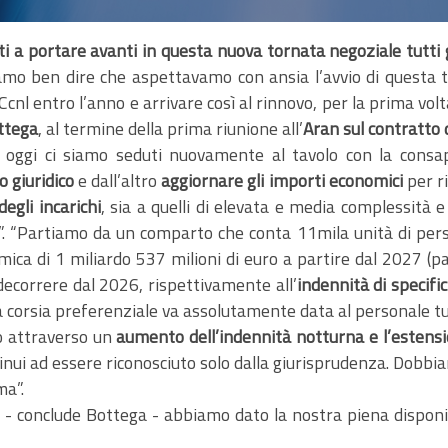
i a portare avanti in questa nuova tornata negoziale tutti 
iamo ben dire che aspettavamo con ansia l’avvio di questa
nl entro l’anno e arrivare così al rinnovo, per la prima volt
ttega
, al termine della prima riunione all’
Aran sul contratto
 oggi ci siamo seduti nuovamente al tavolo con la consa
o giuridico
e dall’altro
aggiornare gli importi economici
per ri
egli incarichi
, sia a quelli di elevata e media complessità e
”. “Partiamo da un comparto che conta 11mila unità di perso
ica di 1 miliardo 537 milioni di euro a partire dal 2027 (pa
a decorrere dal 2026, rispettivamente all’
indennità di specific
a corsia preferenziale va assolutamente data al personale tu
o attraverso un
aumento dell’indennità notturna e l’estensio
ntinui ad essere riconosciuto solo dalla giurisprudenza. Dobbiam
ma”.
 - conclude Bottega - abbiamo dato la nostra piena disponibil