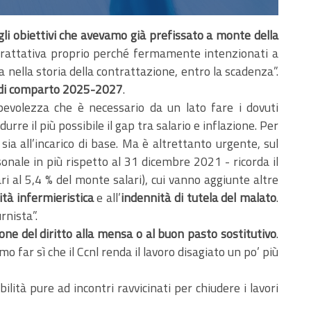
gli obiettivi che avevamo già prefissato a monte della
 trattativa proprio perché fermamente intenzionati a
a nella storia della contrattazione, entro la scadenza”.
 di comparto 2025-2027
.
pevolezza che è necessario da un lato fare i dovuti
durre il più possibile il gap tra salario e inflazione. Per
 sia all’incarico di base. Ma è altrettanto urgente, sul
nale in più rispetto al 31 dicembre 2021 - ricorda il
ri al 5,4 % del monte salari), cui vanno aggiunte altre
ità infermieristica
e all’
indennità di tutela del malato
.
rnista”.
ne del diritto alla mensa o al buon pasto sostitutivo
.
o far sì che il Ccnl renda il lavoro disagiato un po’ più
ità pure ad incontri ravvicinati per chiudere i lavori