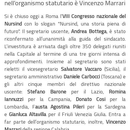
nell’organismo statutario è Vincenzo Marrari
Si è chiuso oggi a Roma l’
VIII Congresso nazionale del
Nursind
con lo slogan "Nursind, una storia piena di
futuro". Il segretario uscente,
Andrea Bottega
, è stato
riconfermato all’unanimità alla guida del sindacato.
L’investitura è arrivata dagli oltre 350 delegati riuniti
nella Capitale al termine di una tre giorni intensa di
approfondimenti. Insieme al segretario sono stati
rieletti il vicesegretario
Salvatore Vaccaro
(Sicilia), il
segretario amministrativo
Daniele Carbocci
(Toscana) e
gli altri cinque membri del direttivo nazionale
uscente:
Stefano Barone
per il Lazio,
Romina
Iannuzzi
per la Campania,
Donato Cosi
per la
Lombardia, F
austa Agostina Pileri
per la Sardegna
e
Gianluca Altavilla
per il Friuli Venezia Giulia. Entra a
far parte dell’organismo statutario, inoltre,
Vincenzo
Marrari
della regione Calabria.