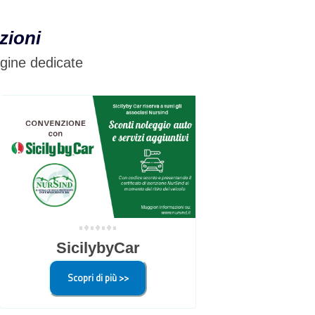
zioni
agine dedicate
•♦•♦•♦•
SicilybyCar
Scopri di più >>