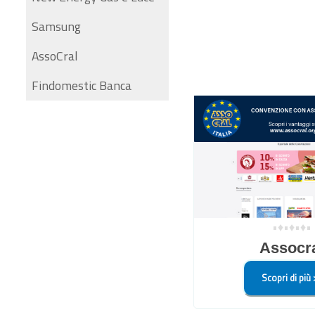
Samsung
AssoCral
Findomestic Banca
•♦•♦•♦•
Assocr
Scopri di più 