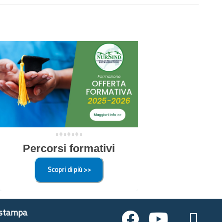
•♦•♦•♦•
Percorsi formativi
Scopri di più >>
 stampa