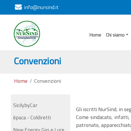
info@nursind.it
Home
Chi siamo
Convenzioni
Home
Convenzioni
SicilybyCar
Gli iscritti NurSind
,
in seg
Come sindacato, infatti,
èpaca - Coldiretti
patronato, apparecchiatu
New Energy Gas e Luce