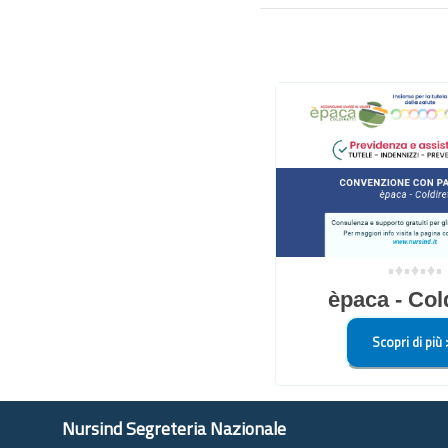
•♦•♦•♦•
èpaca - Cold
Scopri di più 
Nursind Segreteria Nazionale