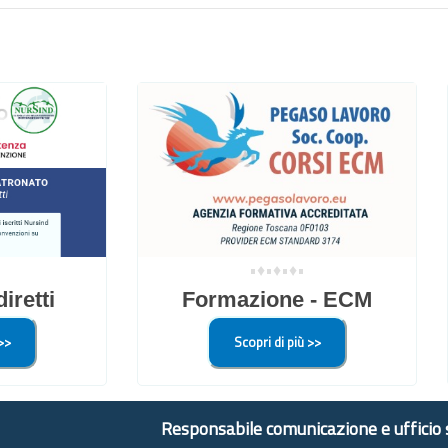
•♦•♦•♦•
iretti
Formazione - ECM
>>
Scopri di più >>
Responsabile comunicazione e ufficio