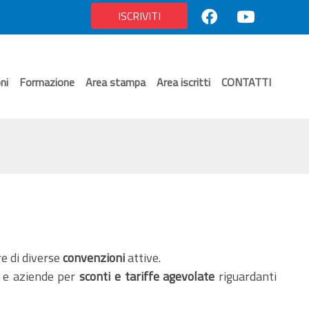
ISCRIVITI
ni
Formazione
Area stampa
Area iscritti
CONTATTI
re di diverse
convenzioni
attive.
tà e aziende per
sconti e tariffe agevolate
riguardanti