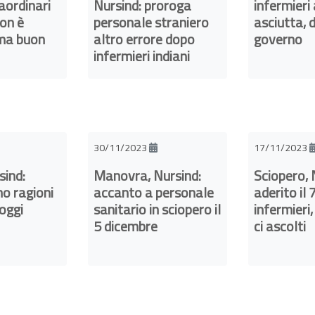
raordinari
Nursind: proroga
infermieri
non è
personale straniero
asciutta, 
 ma buon
altro errore dopo
governo
infermieri indiani
30/11/2023
17/11/2023
sind:
Manovra, Nursind:
Sciopero, 
o ragioni
accanto a personale
aderito il 
 oggi
sanitario in sciopero il
infermieri,
5 dicembre
ci ascolti