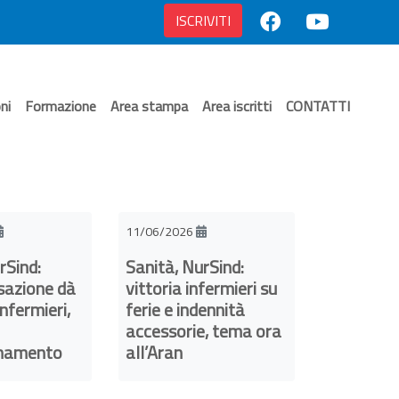
ISCRIVITI
ni
Formazione
Area stampa
Area iscritti
CONTATTI
11/06/2026
rSind:
Sanità, NurSind:
sazione dà
vittoria infermieri su
nfermieri,
ferie e indennità
accessorie, tema ora
namento
all’Aran