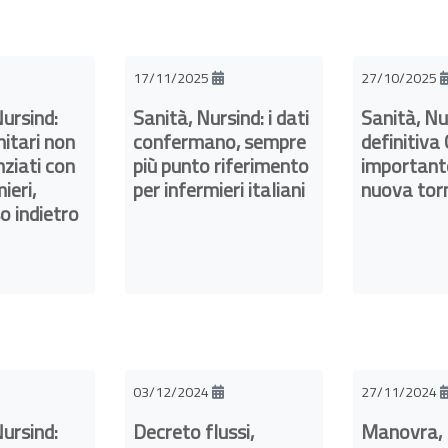
17/11/2025
27/10/2025
ursind:
Sanità, Nursind: i dati
Sanità, Nu
nitari non
confermano, sempre
definitiva
nziati con
più punto riferimento
importante
ieri,
per infermieri italiani
nuova tor
o indietro
03/12/2024
27/11/2024
ursind:
Decreto flussi,
Manovra, 