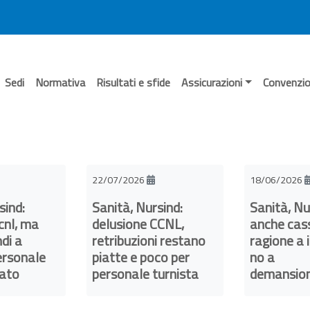
Sedi
Normativa
Risultati e sfide
Assicurazioni
Convenzio
22/07/2026
18/06/2026
sind:
Sanità, Nursind:
Sanità, Nu
cnl, ma
delusione CCNL,
anche cas
di a
retribuzioni restano
ragione a i
ersonale
piatte e poco per
no a
zato
personale turnista
demansio